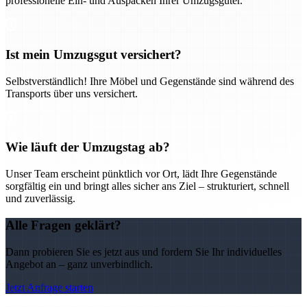
professionelle Ein- und Auspacken Ihrer Umzugsgüter.
Ist mein Umzugsgut versichert?
Selbstverständlich! Ihre Möbel und Gegenstände sind während des
Transports über uns versichert.
Wie läuft der Umzugstag ab?
Unser Team erscheint pünktlich vor Ort, lädt Ihre Gegenstände
sorgfältig ein und bringt alles sicher ans Ziel – strukturiert, schnell
und zuverlässig.
Alle Fragen geklärt?
Dann probieren Sie es jetzt aus und fordern Sie Ihr individuelles
Angebot an – ganz unverbindlich.
Jetzt Anfrage starten