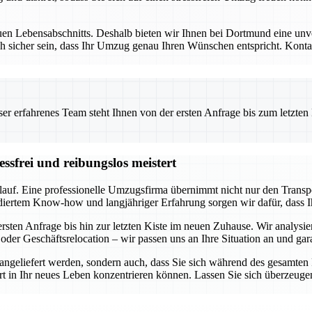
uen Lebensabschnitts. Deshalb bieten wir Ihnen bei Dortmund eine unve
h sicher sein, dass Ihr Umzug genau Ihren Wünschen entspricht. Kontakt
 erfahrenes Team steht Ihnen von der ersten Anfrage bis zum letzten Ka
ssfrei und reibungslos meistert
lauf. Eine professionelle Umzugsfirma übernimmt nicht nur den Transp
diertem Know-how und langjähriger Erfahrung sorgen wir dafür, dass I
sten Anfrage bis hin zur letzten Kiste im neuen Zuhause. Wir analysie
oder Geschäftsrelocation – wir passen uns an Ihre Situation an und gar
r angeliefert werden, sondern auch, dass Sie sich während des gesamte
tart in Ihr neues Leben konzentrieren können. Lassen Sie sich überzeuge