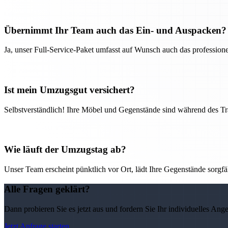
Übernimmt Ihr Team auch das Ein- und Auspacken?
Ja, unser Full-Service-Paket umfasst auf Wunsch auch das professio
Ist mein Umzugsgut versichert?
Selbstverständlich! Ihre Möbel und Gegenstände sind während des Tra
Wie läuft der Umzugstag ab?
Unser Team erscheint pünktlich vor Ort, lädt Ihre Gegenstände sorgfälti
Alle Fragen geklärt?
Dann probieren Sie es jetzt aus und fordern Sie Ihr individuelles Ang
Jetzt Anfrage starten