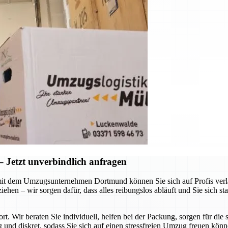
Jetzt unverbindlich anfragen
it dem Umzugsunternehmen Dortmund können Sie sich auf Profis verlas
hen – wir sorgen dafür, dass alles reibungslos abläuft und Sie sich st
ort. Wir beraten Sie individuell, helfen bei der Packung, sorgen für d
g und diskret, sodass Sie sich auf einen stressfreien Umzug freuen kön