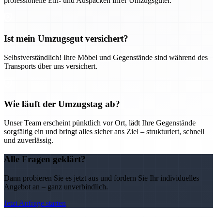
professionelle Ein- und Auspacken Ihrer Umzugsgüter.
Ist mein Umzugsgut versichert?
Selbstverständlich! Ihre Möbel und Gegenstände sind während des
Transports über uns versichert.
Wie läuft der Umzugstag ab?
Unser Team erscheint pünktlich vor Ort, lädt Ihre Gegenstände
sorgfältig ein und bringt alles sicher ans Ziel – strukturiert, schnell
und zuverlässig.
Alle Fragen geklärt?
Dann probieren Sie es jetzt aus und fordern Sie Ihr individuelles
Angebot an – ganz unverbindlich.
Jetzt Anfrage starten