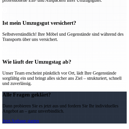
professionelle Ein- und Auspacken Ihrer Umzugsgüter.
Ist mein Umzugsgut versichert?
Selbstverständlich! Ihre Möbel und Gegenstände sind während des
Transports über uns versichert.
Wie läuft der Umzugstag ab?
Unser Team erscheint pünktlich vor Ort, lädt Ihre Gegenstände
sorgfältig ein und bringt alles sicher ans Ziel – strukturiert, schnell
und zuverlässig.
Alle Fragen geklärt?
Dann probieren Sie es jetzt aus und fordern Sie Ihr individuelles
Angebot an – ganz unverbindlich.
Jetzt Anfrage starten