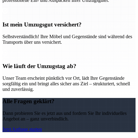
professionelle Ein- und Auspacken Ihrer Umzugsgüter.
Ist mein Umzugsgut versichert?
Selbstverständlich! Ihre Möbel und Gegenstände sind während des
Transports über uns versichert.
Wie läuft der Umzugstag ab?
Unser Team erscheint pünktlich vor Ort, lädt Ihre Gegenstände
sorgfältig ein und bringt alles sicher ans Ziel – strukturiert, schnell
und zuverlässig.
Alle Fragen geklärt?
Dann probieren Sie es jetzt aus und fordern Sie Ihr individuelles
Angebot an – ganz unverbindlich.
Jetzt Anfrage starten