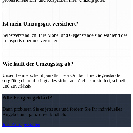
professionelle Ein- und Auspacken Ihrer Umzugsgüter.
Ist mein Umzugsgut versichert?
Selbstverständlich! Ihre Möbel und Gegenstände sind während des
Transports über uns versichert.
Wie läuft der Umzugstag ab?
Unser Team erscheint pünktlich vor Ort, lädt Ihre Gegenstände
sorgfältig ein und bringt alles sicher ans Ziel – strukturiert, schnell
und zuverlässig.
Alle Fragen geklärt?
Dann probieren Sie es jetzt aus und fordern Sie Ihr individuelles
Angebot an – ganz unverbindlich.
Jetzt Anfrage starten