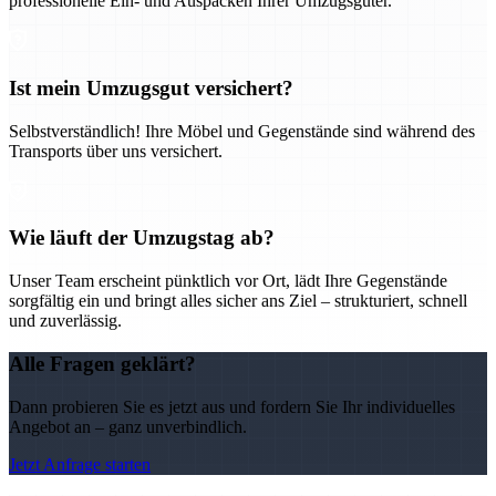
professionelle Ein- und Auspacken Ihrer Umzugsgüter.
Ist mein Umzugsgut versichert?
Selbstverständlich! Ihre Möbel und Gegenstände sind während des
Transports über uns versichert.
Wie läuft der Umzugstag ab?
Unser Team erscheint pünktlich vor Ort, lädt Ihre Gegenstände
sorgfältig ein und bringt alles sicher ans Ziel – strukturiert, schnell
und zuverlässig.
Alle Fragen geklärt?
Dann probieren Sie es jetzt aus und fordern Sie Ihr individuelles
Angebot an – ganz unverbindlich.
Jetzt Anfrage starten