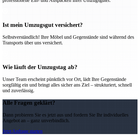
professionelle Ein- und Auspacken Ihrer Umzugsgüter.
Ist mein Umzugsgut versichert?
Selbstverständlich! Ihre Möbel und Gegenstände sind während des
Transports über uns versichert.
Wie läuft der Umzugstag ab?
Unser Team erscheint pünktlich vor Ort, lädt Ihre Gegenstände
sorgfältig ein und bringt alles sicher ans Ziel – strukturiert, schnell
und zuverlässig.
Alle Fragen geklärt?
Dann probieren Sie es jetzt aus und fordern Sie Ihr individuelles
Angebot an – ganz unverbindlich.
Jetzt Anfrage starten