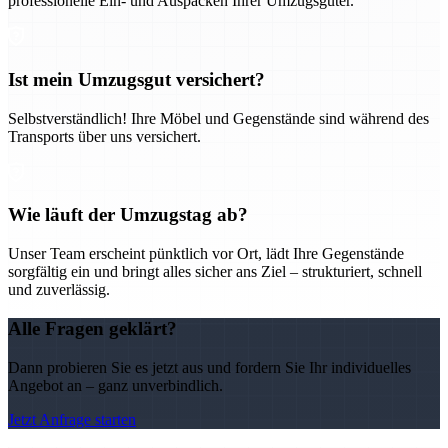
professionelle Ein- und Auspacken Ihrer Umzugsgüter.
Ist mein Umzugsgut versichert?
Selbstverständlich! Ihre Möbel und Gegenstände sind während des
Transports über uns versichert.
Wie läuft der Umzugstag ab?
Unser Team erscheint pünktlich vor Ort, lädt Ihre Gegenstände
sorgfältig ein und bringt alles sicher ans Ziel – strukturiert, schnell
und zuverlässig.
Alle Fragen geklärt?
Dann probieren Sie es jetzt aus und fordern Sie Ihr individuelles
Angebot an – ganz unverbindlich.
Jetzt Anfrage starten