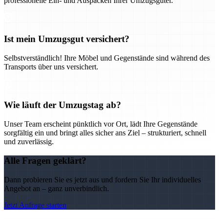
professionelle Ein- und Auspacken Ihrer Umzugsgüter.
Ist mein Umzugsgut versichert?
Selbstverständlich! Ihre Möbel und Gegenstände sind während des
Transports über uns versichert.
Wie läuft der Umzugstag ab?
Unser Team erscheint pünktlich vor Ort, lädt Ihre Gegenstände
sorgfältig ein und bringt alles sicher ans Ziel – strukturiert, schnell
und zuverlässig.
Alle Fragen geklärt?
Dann probieren Sie es jetzt aus und fordern Sie Ihr individuelles
Angebot an – ganz unverbindlich.
Jetzt Anfrage starten