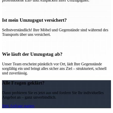
professionelle Ein- und Auspacken Ihrer Umzugsgüter.
Ist mein Umzugsgut versichert?
Selbstverständlich! Ihre Möbel und Gegenstände sind während des
Transports über uns versichert.
Wie läuft der Umzugstag ab?
Unser Team erscheint pünktlich vor Ort, lädt Ihre Gegenstände
sorgfältig ein und bringt alles sicher ans Ziel – strukturiert, schnell
und zuverlässig.
Alle Fragen geklärt?
Dann probieren Sie es jetzt aus und fordern Sie Ihr individuelles
Angebot an – ganz unverbindlich.
Jetzt Anfrage starten