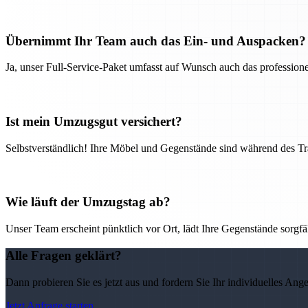
Übernimmt Ihr Team auch das Ein- und Auspacken?
Ja, unser Full-Service-Paket umfasst auf Wunsch auch das professio
Ist mein Umzugsgut versichert?
Selbstverständlich! Ihre Möbel und Gegenstände sind während des Tra
Wie läuft der Umzugstag ab?
Unser Team erscheint pünktlich vor Ort, lädt Ihre Gegenstände sorgfälti
Alle Fragen geklärt?
Dann probieren Sie es jetzt aus und fordern Sie Ihr individuelles Ang
Jetzt Anfrage starten