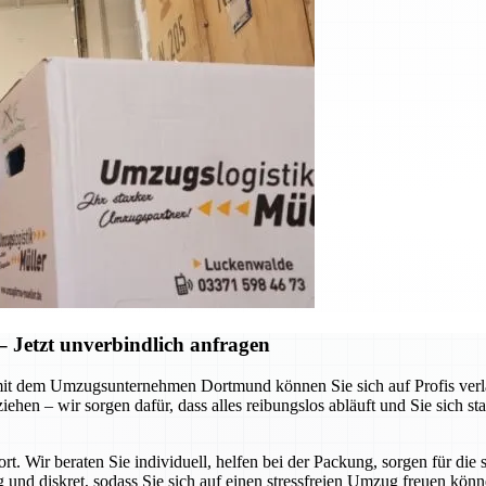
Jetzt unverbindlich anfragen
it dem Umzugsunternehmen Dortmund können Sie sich auf Profis verlas
hen – wir sorgen dafür, dass alles reibungslos abläuft und Sie sich st
ort. Wir beraten Sie individuell, helfen bei der Packung, sorgen für d
g und diskret, sodass Sie sich auf einen stressfreien Umzug freuen kön