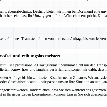
uen Lebensabschnitts. Deshalb bieten wir Ihnen bei Dortmund eine unve
h sicher sein, dass Ihr Umzug genau Ihren Wünschen entspricht. Kontakt
 erfahrenes Team steht Ihnen von der ersten Anfrage bis zum letzten Ka
ssfrei und reibungslos meistert
lauf. Eine professionelle Umzugsfirma übernimmt nicht nur den Transp
diertem Know-how und langjähriger Erfahrung sorgen wir dafür, dass I
sten Anfrage bis hin zur letzten Kiste im neuen Zuhause. Wir analysie
oder Geschäftsrelocation – wir passen uns an Ihre Situation an und gar
r angeliefert werden, sondern auch, dass Sie sich während des gesamte
tart in Ihr neues Leben konzentrieren können. Lassen Sie sich überzeuge