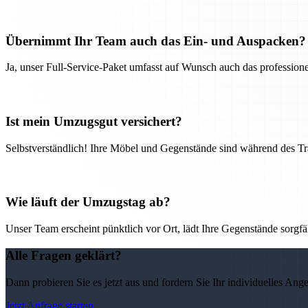
Übernimmt Ihr Team auch das Ein- und Auspacken?
Ja, unser Full-Service-Paket umfasst auf Wunsch auch das professio
Ist mein Umzugsgut versichert?
Selbstverständlich! Ihre Möbel und Gegenstände sind während des Tra
Wie läuft der Umzugstag ab?
Unser Team erscheint pünktlich vor Ort, lädt Ihre Gegenstände sorgfälti
Alle Fragen geklärt?
Dann probieren Sie es jetzt aus und fordern Sie Ihr individuelles Ang
Jetzt Anfrage starten