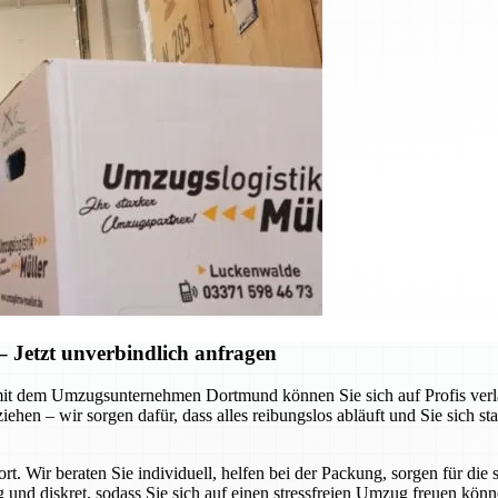
Jetzt unverbindlich anfragen
it dem Umzugsunternehmen Dortmund können Sie sich auf Profis verlas
hen – wir sorgen dafür, dass alles reibungslos abläuft und Sie sich st
ort. Wir beraten Sie individuell, helfen bei der Packung, sorgen für d
g und diskret, sodass Sie sich auf einen stressfreien Umzug freuen kön