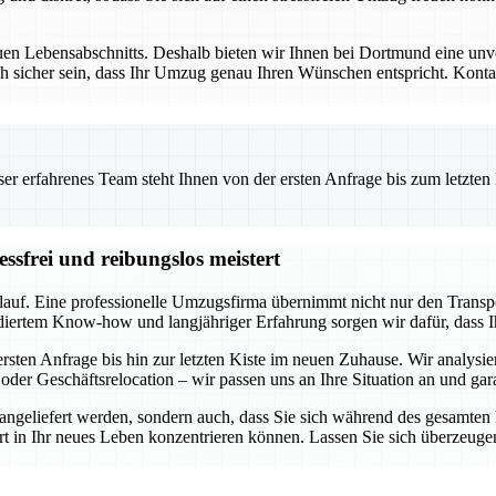
uen Lebensabschnitts. Deshalb bieten wir Ihnen bei Dortmund eine unve
h sicher sein, dass Ihr Umzug genau Ihren Wünschen entspricht. Kontakt
 erfahrenes Team steht Ihnen von der ersten Anfrage bis zum letzten Ka
ssfrei und reibungslos meistert
lauf. Eine professionelle Umzugsfirma übernimmt nicht nur den Transp
diertem Know-how und langjähriger Erfahrung sorgen wir dafür, dass I
sten Anfrage bis hin zur letzten Kiste im neuen Zuhause. Wir analysie
oder Geschäftsrelocation – wir passen uns an Ihre Situation an und gar
r angeliefert werden, sondern auch, dass Sie sich während des gesamte
tart in Ihr neues Leben konzentrieren können. Lassen Sie sich überzeuge