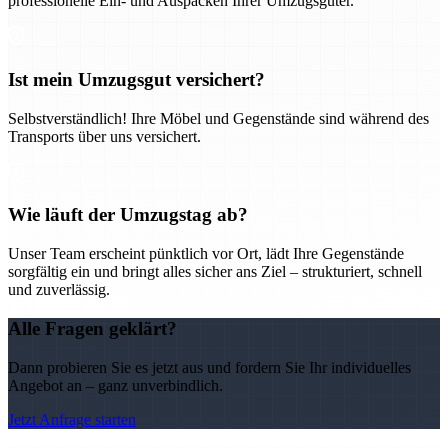
professionelle Ein- und Auspacken Ihrer Umzugsgüter.
Ist mein Umzugsgut versichert?
Selbstverständlich! Ihre Möbel und Gegenstände sind während des
Transports über uns versichert.
Wie läuft der Umzugstag ab?
Unser Team erscheint pünktlich vor Ort, lädt Ihre Gegenstände
sorgfältig ein und bringt alles sicher ans Ziel – strukturiert, schnell
und zuverlässig.
Alle Fragen geklärt?
Dann probieren Sie es jetzt aus und fordern Sie Ihr individuelles
Angebot an – ganz unverbindlich.
Jetzt Anfrage starten