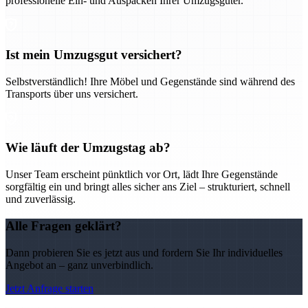
professionelle Ein- und Auspacken Ihrer Umzugsgüter.
Ist mein Umzugsgut versichert?
Selbstverständlich! Ihre Möbel und Gegenstände sind während des
Transports über uns versichert.
Wie läuft der Umzugstag ab?
Unser Team erscheint pünktlich vor Ort, lädt Ihre Gegenstände
sorgfältig ein und bringt alles sicher ans Ziel – strukturiert, schnell
und zuverlässig.
Alle Fragen geklärt?
Dann probieren Sie es jetzt aus und fordern Sie Ihr individuelles
Angebot an – ganz unverbindlich.
Jetzt Anfrage starten