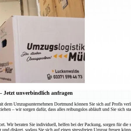
Jetzt unverbindlich anfragen
it dem Umzugsunternehmen Dortmund können Sie sich auf Profis verlas
hen – wir sorgen dafür, dass alles reibungslos abläuft und Sie sich st
ort. Wir beraten Sie individuell, helfen bei der Packung, sorgen für d
g und diskret, sodass Sie sich auf einen stressfreien Umzug freuen kön