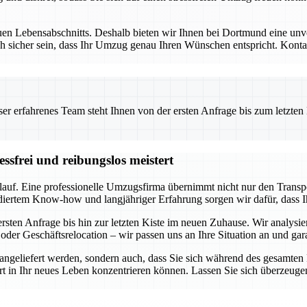
uen Lebensabschnitts. Deshalb bieten wir Ihnen bei Dortmund eine unve
h sicher sein, dass Ihr Umzug genau Ihren Wünschen entspricht. Kontakt
 erfahrenes Team steht Ihnen von der ersten Anfrage bis zum letzten Ka
ssfrei und reibungslos meistert
lauf. Eine professionelle Umzugsfirma übernimmt nicht nur den Transp
diertem Know-how und langjähriger Erfahrung sorgen wir dafür, dass I
sten Anfrage bis hin zur letzten Kiste im neuen Zuhause. Wir analysie
oder Geschäftsrelocation – wir passen uns an Ihre Situation an und gar
r angeliefert werden, sondern auch, dass Sie sich während des gesamte
tart in Ihr neues Leben konzentrieren können. Lassen Sie sich überzeuge