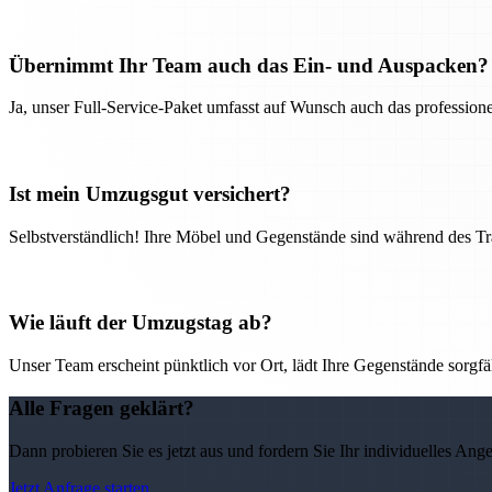
Übernimmt Ihr Team auch das Ein- und Auspacken?
Ja, unser Full-Service-Paket umfasst auf Wunsch auch das professio
Ist mein Umzugsgut versichert?
Selbstverständlich! Ihre Möbel und Gegenstände sind während des Tra
Wie läuft der Umzugstag ab?
Unser Team erscheint pünktlich vor Ort, lädt Ihre Gegenstände sorgfälti
Alle Fragen geklärt?
Dann probieren Sie es jetzt aus und fordern Sie Ihr individuelles Ang
Jetzt Anfrage starten