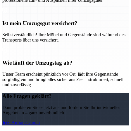
professionelle Ein- und Auspacken Ihrer Umzugsgüter.
Ist mein Umzugsgut versichert?
Selbstverständlich! Ihre Möbel und Gegenstände sind während des
Transports über uns versichert.
Wie läuft der Umzugstag ab?
Unser Team erscheint pünktlich vor Ort, lädt Ihre Gegenstände
sorgfältig ein und bringt alles sicher ans Ziel – strukturiert, schnell
und zuverlässig.
Alle Fragen geklärt?
Dann probieren Sie es jetzt aus und fordern Sie Ihr individuelles
Angebot an – ganz unverbindlich.
Jetzt Anfrage starten