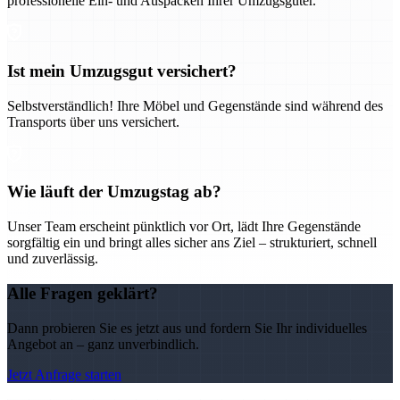
professionelle Ein- und Auspacken Ihrer Umzugsgüter.
Ist mein Umzugsgut versichert?
Selbstverständlich! Ihre Möbel und Gegenstände sind während des
Transports über uns versichert.
Wie läuft der Umzugstag ab?
Unser Team erscheint pünktlich vor Ort, lädt Ihre Gegenstände
sorgfältig ein und bringt alles sicher ans Ziel – strukturiert, schnell
und zuverlässig.
Alle Fragen geklärt?
Dann probieren Sie es jetzt aus und fordern Sie Ihr individuelles
Angebot an – ganz unverbindlich.
Jetzt Anfrage starten