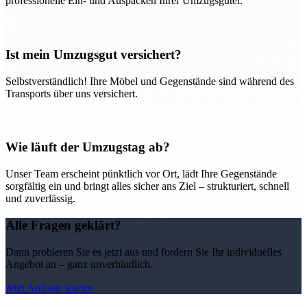
professionelle Ein- und Auspacken Ihrer Umzugsgüter.
Ist mein Umzugsgut versichert?
Selbstverständlich! Ihre Möbel und Gegenstände sind während des
Transports über uns versichert.
Wie läuft der Umzugstag ab?
Unser Team erscheint pünktlich vor Ort, lädt Ihre Gegenstände
sorgfältig ein und bringt alles sicher ans Ziel – strukturiert, schnell
und zuverlässig.
Alle Fragen geklärt?
Dann probieren Sie es jetzt aus und fordern Sie Ihr individuelles
Angebot an – ganz unverbindlich.
Jetzt Anfrage starten