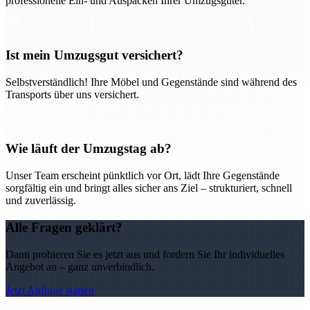
professionelle Ein- und Auspacken Ihrer Umzugsgüter.
Ist mein Umzugsgut versichert?
Selbstverständlich! Ihre Möbel und Gegenstände sind während des
Transports über uns versichert.
Wie läuft der Umzugstag ab?
Unser Team erscheint pünktlich vor Ort, lädt Ihre Gegenstände
sorgfältig ein und bringt alles sicher ans Ziel – strukturiert, schnell
und zuverlässig.
Alle Fragen geklärt?
Dann probieren Sie es jetzt aus und fordern Sie Ihr individuelles
Angebot an – ganz unverbindlich.
Jetzt Anfrage starten