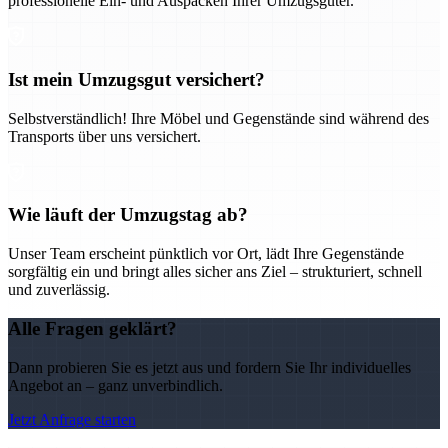
professionelle Ein- und Auspacken Ihrer Umzugsgüter.
Ist mein Umzugsgut versichert?
Selbstverständlich! Ihre Möbel und Gegenstände sind während des
Transports über uns versichert.
Wie läuft der Umzugstag ab?
Unser Team erscheint pünktlich vor Ort, lädt Ihre Gegenstände
sorgfältig ein und bringt alles sicher ans Ziel – strukturiert, schnell
und zuverlässig.
Alle Fragen geklärt?
Dann probieren Sie es jetzt aus und fordern Sie Ihr individuelles
Angebot an – ganz unverbindlich.
Jetzt Anfrage starten