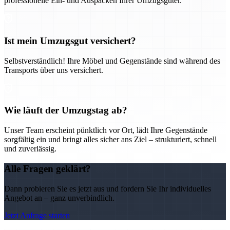
professionelle Ein- und Auspacken Ihrer Umzugsgüter.
Ist mein Umzugsgut versichert?
Selbstverständlich! Ihre Möbel und Gegenstände sind während des
Transports über uns versichert.
Wie läuft der Umzugstag ab?
Unser Team erscheint pünktlich vor Ort, lädt Ihre Gegenstände
sorgfältig ein und bringt alles sicher ans Ziel – strukturiert, schnell
und zuverlässig.
Alle Fragen geklärt?
Dann probieren Sie es jetzt aus und fordern Sie Ihr individuelles
Angebot an – ganz unverbindlich.
Jetzt Anfrage starten