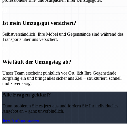
professionelle Ein- und Auspacken Ihrer Umzugsgüter.
Ist mein Umzugsgut versichert?
Selbstverständlich! Ihre Möbel und Gegenstände sind während des
Transports über uns versichert.
Wie läuft der Umzugstag ab?
Unser Team erscheint pünktlich vor Ort, lädt Ihre Gegenstände
sorgfältig ein und bringt alles sicher ans Ziel – strukturiert, schnell
und zuverlässig.
Alle Fragen geklärt?
Dann probieren Sie es jetzt aus und fordern Sie Ihr individuelles
Angebot an – ganz unverbindlich.
Jetzt Anfrage starten