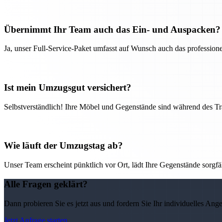
Übernimmt Ihr Team auch das Ein- und Auspacken?
Ja, unser Full-Service-Paket umfasst auf Wunsch auch das professio
Ist mein Umzugsgut versichert?
Selbstverständlich! Ihre Möbel und Gegenstände sind während des Tra
Wie läuft der Umzugstag ab?
Unser Team erscheint pünktlich vor Ort, lädt Ihre Gegenstände sorgfälti
Alle Fragen geklärt?
Dann probieren Sie es jetzt aus und fordern Sie Ihr individuelles Ang
Jetzt Anfrage starten