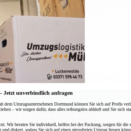
Jetzt unverbindlich anfragen
it dem Umzugsunternehmen Dortmund können Sie sich auf Profis verlas
hen – wir sorgen dafür, dass alles reibungslos abläuft und Sie sich st
ort. Wir beraten Sie individuell, helfen bei der Packung, sorgen für d
g und diskret, sodass Sie sich auf einen stressfreien Umzug freuen kön