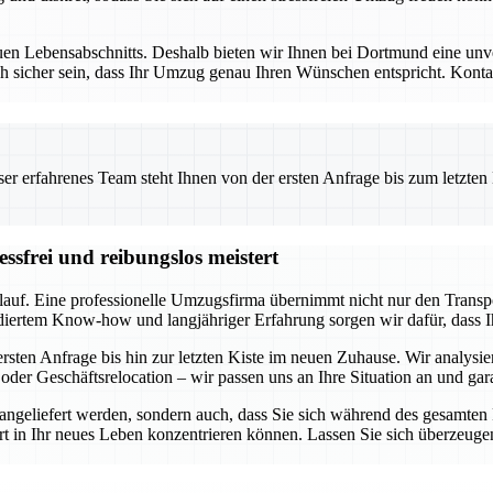
uen Lebensabschnitts. Deshalb bieten wir Ihnen bei Dortmund eine unve
h sicher sein, dass Ihr Umzug genau Ihren Wünschen entspricht. Kontakt
 erfahrenes Team steht Ihnen von der ersten Anfrage bis zum letzten Ka
ssfrei und reibungslos meistert
lauf. Eine professionelle Umzugsfirma übernimmt nicht nur den Transp
diertem Know-how und langjähriger Erfahrung sorgen wir dafür, dass I
sten Anfrage bis hin zur letzten Kiste im neuen Zuhause. Wir analysie
oder Geschäftsrelocation – wir passen uns an Ihre Situation an und gar
r angeliefert werden, sondern auch, dass Sie sich während des gesamte
tart in Ihr neues Leben konzentrieren können. Lassen Sie sich überzeuge