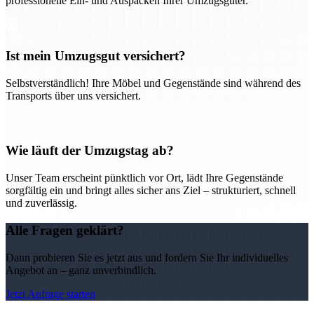
professionelle Ein- und Auspacken Ihrer Umzugsgüter.
Ist mein Umzugsgut versichert?
Selbstverständlich! Ihre Möbel und Gegenstände sind während des
Transports über uns versichert.
Wie läuft der Umzugstag ab?
Unser Team erscheint pünktlich vor Ort, lädt Ihre Gegenstände
sorgfältig ein und bringt alles sicher ans Ziel – strukturiert, schnell
und zuverlässig.
Alle Fragen geklärt?
Dann probieren Sie es jetzt aus und fordern Sie Ihr individuelles
Angebot an – ganz unverbindlich.
Jetzt Anfrage starten