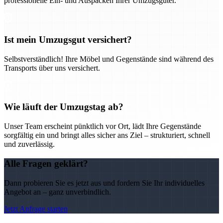
professionelle Ein- und Auspacken Ihrer Umzugsgüter.
Ist mein Umzugsgut versichert?
Selbstverständlich! Ihre Möbel und Gegenstände sind während des
Transports über uns versichert.
Wie läuft der Umzugstag ab?
Unser Team erscheint pünktlich vor Ort, lädt Ihre Gegenstände
sorgfältig ein und bringt alles sicher ans Ziel – strukturiert, schnell
und zuverlässig.
Alle Fragen geklärt?
Dann probieren Sie es jetzt aus und fordern Sie Ihr individuelles
Angebot an – ganz unverbindlich.
Jetzt Anfrage starten