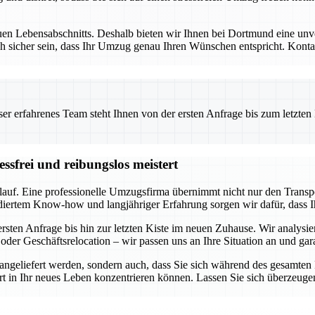
uen Lebensabschnitts. Deshalb bieten wir Ihnen bei Dortmund eine unve
h sicher sein, dass Ihr Umzug genau Ihren Wünschen entspricht. Kontakt
 erfahrenes Team steht Ihnen von der ersten Anfrage bis zum letzten Ka
ssfrei und reibungslos meistert
lauf. Eine professionelle Umzugsfirma übernimmt nicht nur den Transp
diertem Know-how und langjähriger Erfahrung sorgen wir dafür, dass I
sten Anfrage bis hin zur letzten Kiste im neuen Zuhause. Wir analysie
oder Geschäftsrelocation – wir passen uns an Ihre Situation an und gar
r angeliefert werden, sondern auch, dass Sie sich während des gesamte
tart in Ihr neues Leben konzentrieren können. Lassen Sie sich überzeuge