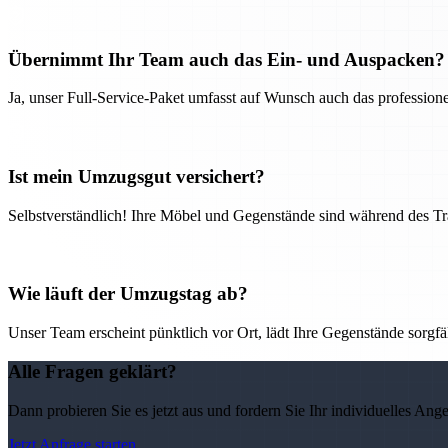
Übernimmt Ihr Team auch das Ein- und Auspacken?
Ja, unser Full-Service-Paket umfasst auf Wunsch auch das professio
Ist mein Umzugsgut versichert?
Selbstverständlich! Ihre Möbel und Gegenstände sind während des Tra
Wie läuft der Umzugstag ab?
Unser Team erscheint pünktlich vor Ort, lädt Ihre Gegenstände sorgfälti
Alle Fragen geklärt?
Dann probieren Sie es jetzt aus und fordern Sie Ihr individuelles Ang
Jetzt Anfrage starten