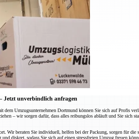
Jetzt unverbindlich anfragen
it dem Umzugsunternehmen Dortmund können Sie sich auf Profis verlas
hen – wir sorgen dafür, dass alles reibungslos abläuft und Sie sich st
ort. Wir beraten Sie individuell, helfen bei der Packung, sorgen für d
g und diskret, sodass Sie sich auf einen stressfreien Umzug freuen kön