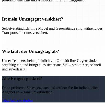
professionelle Ein- und Auspacken Ihrer Umzugsgüter.
Ist mein Umzugsgut versichert?
Selbstverständlich! Ihre Möbel und Gegenstände sind während des
Transports über uns versichert.
Wie läuft der Umzugstag ab?
Unser Team erscheint pünktlich vor Ort, lädt Ihre Gegenstände
sorgfältig ein und bringt alles sicher ans Ziel – strukturiert, schnell
und zuverlässig.
Alle Fragen geklärt?
Dann probieren Sie es jetzt aus und fordern Sie Ihr individuelles
Angebot an – ganz unverbindlich.
Jetzt Anfrage starten