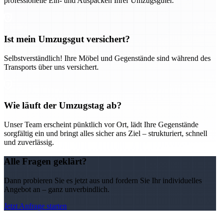
professionelle Ein- und Auspacken Ihrer Umzugsgüter.
Ist mein Umzugsgut versichert?
Selbstverständlich! Ihre Möbel und Gegenstände sind während des
Transports über uns versichert.
Wie läuft der Umzugstag ab?
Unser Team erscheint pünktlich vor Ort, lädt Ihre Gegenstände
sorgfältig ein und bringt alles sicher ans Ziel – strukturiert, schnell
und zuverlässig.
Alle Fragen geklärt?
Dann probieren Sie es jetzt aus und fordern Sie Ihr individuelles
Angebot an – ganz unverbindlich.
Jetzt Anfrage starten