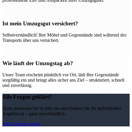
professionelle Ein- und Auspacken Ihrer Umzugsgüter.
Ist mein Umzugsgut versichert?
Selbstverständlich! Ihre Möbel und Gegenstände sind während des
Transports über uns versichert.
Wie läuft der Umzugstag ab?
Unser Team erscheint pünktlich vor Ort, lädt Ihre Gegenstände
sorgfältig ein und bringt alles sicher ans Ziel – strukturiert, schnell
und zuverlässig.
Alle Fragen geklärt?
Dann probieren Sie es jetzt aus und fordern Sie Ihr individuelles
Angebot an – ganz unverbindlich.
Jetzt Anfrage starten