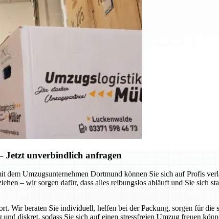
Jetzt unverbindlich anfragen
it dem Umzugsunternehmen Dortmund können Sie sich auf Profis verlas
hen – wir sorgen dafür, dass alles reibungslos abläuft und Sie sich st
ort. Wir beraten Sie individuell, helfen bei der Packung, sorgen für d
g und diskret, sodass Sie sich auf einen stressfreien Umzug freuen kön