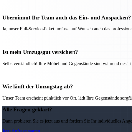
Übernimmt Ihr Team auch das Ein- und Auspacken?
Ja, unser Full-Service-Paket umfasst auf Wunsch auch das professio
Ist mein Umzugsgut versichert?
Selbstverständlich! Ihre Möbel und Gegenstände sind während des Tra
Wie läuft der Umzugstag ab?
Unser Team erscheint pünktlich vor Ort, lädt Ihre Gegenstände sorgfälti
Alle Fragen geklärt?
Dann probieren Sie es jetzt aus und fordern Sie Ihr individuelles Ang
Jetzt Anfrage starten