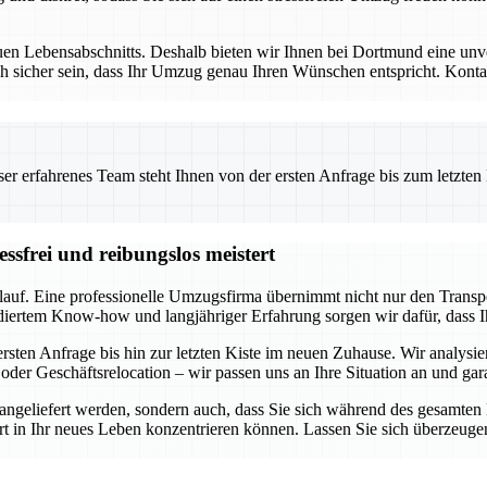
uen Lebensabschnitts. Deshalb bieten wir Ihnen bei Dortmund eine unve
h sicher sein, dass Ihr Umzug genau Ihren Wünschen entspricht. Kontakt
 erfahrenes Team steht Ihnen von der ersten Anfrage bis zum letzten Ka
ssfrei und reibungslos meistert
lauf. Eine professionelle Umzugsfirma übernimmt nicht nur den Transp
diertem Know-how und langjähriger Erfahrung sorgen wir dafür, dass I
sten Anfrage bis hin zur letzten Kiste im neuen Zuhause. Wir analysie
oder Geschäftsrelocation – wir passen uns an Ihre Situation an und gar
r angeliefert werden, sondern auch, dass Sie sich während des gesamte
tart in Ihr neues Leben konzentrieren können. Lassen Sie sich überzeuge