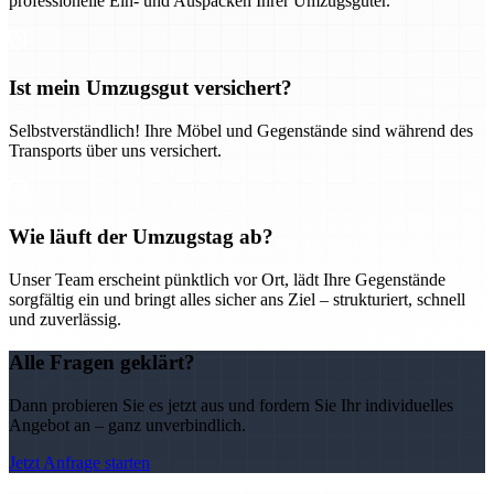
professionelle Ein- und Auspacken Ihrer Umzugsgüter.
Ist mein Umzugsgut versichert?
Selbstverständlich! Ihre Möbel und Gegenstände sind während des
Transports über uns versichert.
Wie läuft der Umzugstag ab?
Unser Team erscheint pünktlich vor Ort, lädt Ihre Gegenstände
sorgfältig ein und bringt alles sicher ans Ziel – strukturiert, schnell
und zuverlässig.
Alle Fragen geklärt?
Dann probieren Sie es jetzt aus und fordern Sie Ihr individuelles
Angebot an – ganz unverbindlich.
Jetzt Anfrage starten